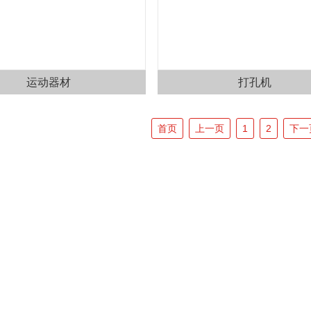
运动器材
打孔机
首页
上一页
1
2
下一