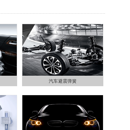
汽车避震弹簧